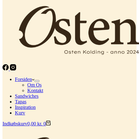
Forsiden
Om Os
Kontakt
Sandwiches
Tapas
Inspiration
Kurv
Indkøbskurv
0,00
kr.
0