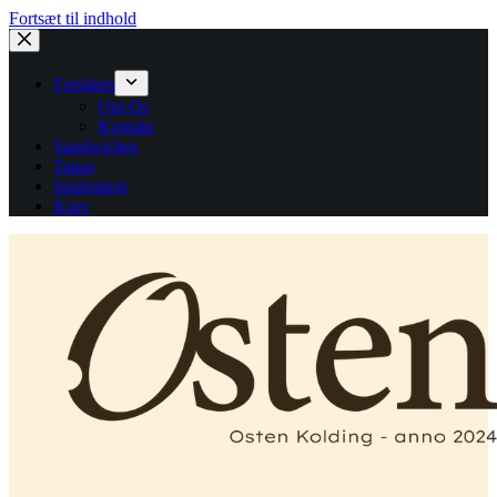
Fortsæt til indhold
Forsiden
Om Os
Kontakt
Sandwiches
Tapas
Inspiration
Kurv