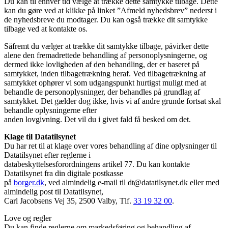
Du kan til enhver tid vælge at trække dette samtykke tilbage. Dette
kan du gøre ved at klikke på linket ”Afmeld nyhedsbrev” nederst i
de nyhedsbreve du modtager. Du kan også trække dit samtykke
tilbage ved at kontakte os.
Såfremt du vælger at trække dit samtykke tilbage, påvirker dette
alene den fremadrettede behandling af personoplysningerne, og
dermed ikke lovligheden af den behandling, der er baseret på
samtykket, inden tilbagetrækning heraf. Ved tilbagetrækning af
samtykket ophører vi som udgangspunkt hurtigst muligt med at
behandle de personoplysninger, der behandles på grundlag af
samtykket. Det gælder dog ikke, hvis vi af andre grunde fortsat skal
behandle oplysningerne efter
anden lovgivning. Det vil du i givet fald få besked om det.
Klage til Datatilsynet
Du har ret til at klage over vores behandling af dine oplysninger til
Datatilsynet efter reglerne i
databeskyttelsesforordningens artikel 77. Du kan kontakte
Datatilsynet fra din digitale postkasse
på
borger.dk
, ved almindelig e-mail til dt@datatilsynet.dk eller med
almindelig post til Datatilsynet,
Carl Jacobsens Vej 35, 2500 Valby, Tlf.
33 19 32 00
.
Love og regler
Du kan finde reglerne om markedsføring og behandling af