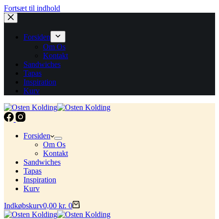
Fortsæt til indhold
Forsiden
Om Os
Kontakt
Sandwiches
Tapas
Inspiration
Kurv
Forsiden
Om Os
Kontakt
Sandwiches
Tapas
Inspiration
Kurv
Indkøbskurv
0,00
kr.
0