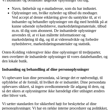
Vi indsamler og behandler følgende oplysninger om dig:
Navn, fødselsår og e-mailadresse, som du har indtastet.
Oplysninger om, hvilke nyheder og tilbud du modtager.
Ved accept af denne erklæring giver du samtykke til, at vi
indsamler og behandler oplysninger om dig med henblik på at
kunne udsende nyhedsbreve, markedsføringsmateriale, tilbud
m.m. til dig som abonnent. De indsamlede oplysninger
anvendes til, at vi kan målrette informationer og
markedsføring til dig, og til at videreudvikle og forbedre
nyhedsbreve, markedsføringsmaterialer og statistik.
Osten-Kolding videregiver ikke dine oplysninger til tredjeparter,
men overfører de indsamlede oplysninger til vores databehandler, og
den lokale butik.
Indsamling og behandling af dine personoplysninger
Vi opbevarer kun dine persondata, så længe det er nødvendigt, til
opfyldelse af de formål, til hvilket de er indsamlet. Dine persondata
opbevares sikkert, så ingen uvedkommende får adgang til dem, og
så det sikres at oplysningerne ikke hændeligt eller utilsigtet ændres
eller bliver væk.
Vi sætter standarden for sikkerhed højt for beskyttelse af dine
personoplysninger. Vi har en række interne procedurer og politikker,