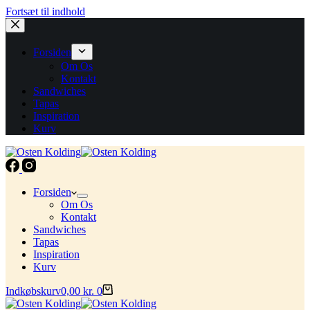
Fortsæt til indhold
Forsiden
Om Os
Kontakt
Sandwiches
Tapas
Inspiration
Kurv
Forsiden
Om Os
Kontakt
Sandwiches
Tapas
Inspiration
Kurv
Indkøbskurv
0,00
kr.
0