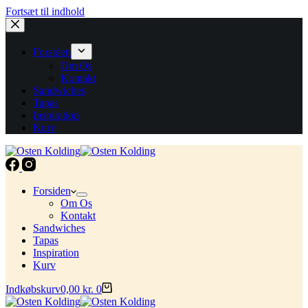
Fortsæt til indhold
Forsiden
Om Os
Kontakt
Sandwiches
Tapas
Inspiration
Kurv
Forsiden
Om Os
Kontakt
Sandwiches
Tapas
Inspiration
Kurv
Indkøbskurv
0,00
kr.
0