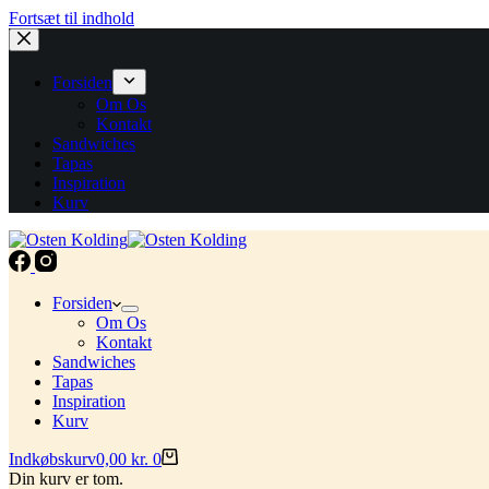
Fortsæt til indhold
Forsiden
Om Os
Kontakt
Sandwiches
Tapas
Inspiration
Kurv
Forsiden
Om Os
Kontakt
Sandwiches
Tapas
Inspiration
Kurv
Indkøbskurv
0,00
kr.
0
Din kurv er tom.