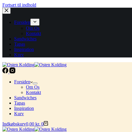
Fortsæt til indhold
Forsiden
Om Os
Kontakt
Sandwiches
Tapas
Inspiration
Kurv
Forsiden
Om Os
Kontakt
Sandwiches
Tapas
Inspiration
Kurv
Indkøbskurv
0,00
kr.
0