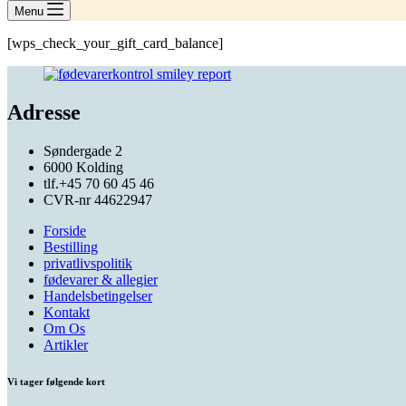
Menu
[wps_check_your_gift_card_balance]
Adresse
Søndergade 2
6000 Kolding
tlf.+45 70 60 45 46
CVR-nr 44622947
Forside
Bestilling
privatlivspolitik
fødevarer & allegier
Handelsbetingelser
Kontakt
Om Os
Artikler
Vi tager følgende kort