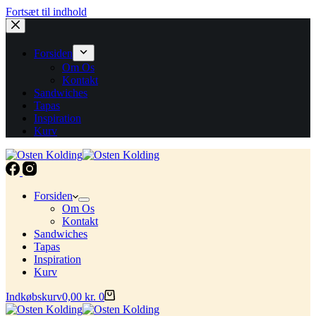
Fortsæt til indhold
Forsiden
Om Os
Kontakt
Sandwiches
Tapas
Inspiration
Kurv
Forsiden
Om Os
Kontakt
Sandwiches
Tapas
Inspiration
Kurv
Indkøbskurv
0,00
kr.
0